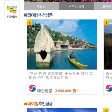
태항산
백두산/심양
코타키
[부산-인천 왕복포함] ★품격★ 터키-그
중국
리스 완전 일주 9일 여행
지못
대한한공
2,690,000 원 ~