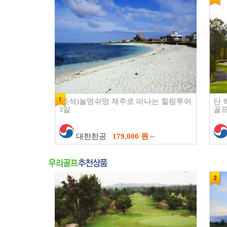
(조석)놀멍쉬멍 제주로 떠나는 힐링투어
단 
3일
골프
대한한공
179,000 원 ~