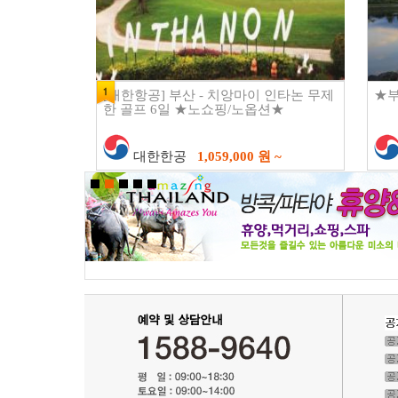
[대한항공] 부산 - 치앙마이 인타논 무제
★부
한 골프 6일 ★노쇼핑/노옵션★
대한한공
1,059,000 원 ~